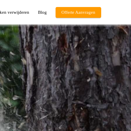
ken verwijderen
Blog
Offerte Aanvragen
u
t
.