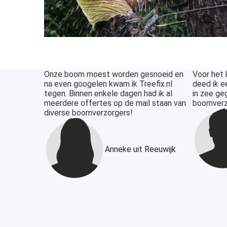
Onze boom moest worden gesnoeid en
Voor het 
na even googelen kwam ik Treefix.nl
deed ik ee
tegen. Binnen enkele dagen had ik al
in zee ge
meerdere offertes op de mail staan van
boomverzo
diverse boomverzorgers!
Anneke uit Reeuwijk