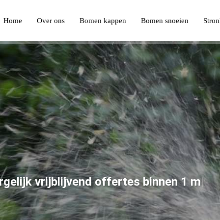
Home
Over ons
Bomen kappen
Bomen snoeien
Stron
r
g
e
l
i
j
k
v
r
i
j
b
l
i
j
v
e
n
d
o
f
f
e
r
t
e
s
b
i
n
n
e
n
1
m
i
n
u