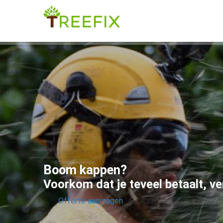
Boom kappen?
V
o
o
r
k
o
m
d
a
t
j
e
t
e
v
e
e
l
b
e
t
a
a
l
t
,
v
e
Offerte aanvragen