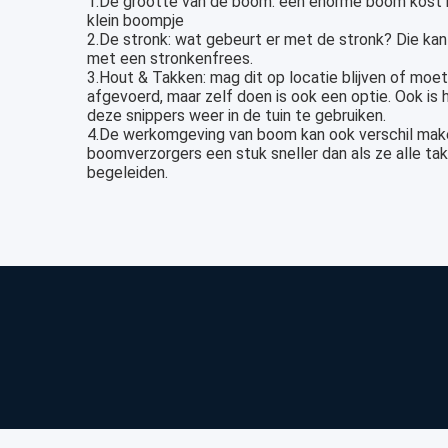
1.De grootte van de boom: een enorme boom kost na
klein boompje
2.De stronk: wat gebeurt er met de stronk? Die kan
met een stronkenfrees.
3.Hout & Takken: mag dit op locatie blijven of mo
afgevoerd, maar zelf doen is ook een optie. Ook is 
deze snippers weer in de tuin te gebruiken.
4.De werkomgeving van boom kan ook verschil maken
boomverzorgers een stuk sneller dan als ze alle t
begeleiden.
Waarom Treefix?