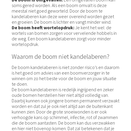
soms gered worden. Als een boom omvalt is deze
meestal niet goed geworteld. Door de boom te
kandelaberen kan deze weer overeind worden gezet
en groeien. De boom is lichter en vangt minder wind.
De boom heeft wortelopdruk:
Je kent het wel: de
wortels van bomen zorgen voor vervelende hobbels in
de weg. Een boom kandelaberen zorgt voor minder
wortelopdruk.
Waarom de boom niet kandelaberen?
De boom kandelaberen is niet zonder risico’s en daarom
is het goed om advies van een boomverzorger in te
winnen om zo het beste voor de boom en jouw situatie
te doen.
De boom kandelaberen is redelijk ingrijpend en zeker
oude bomen herstellen hier niet altijd volledig van.
Daarbij kunnen ook jongere bomen permanent verzwakt
worden en dat zul je ook niet altijd aan de buitenkant
kunnen zien. Door de grote snoeiwonden is er ook
verhoogde kans op schimmel, infectie, rot of zwammen
die de boom aantasten. De boom kan dus verzwakken
en hier niet bovenop komen. Dat zal betekenen dat je